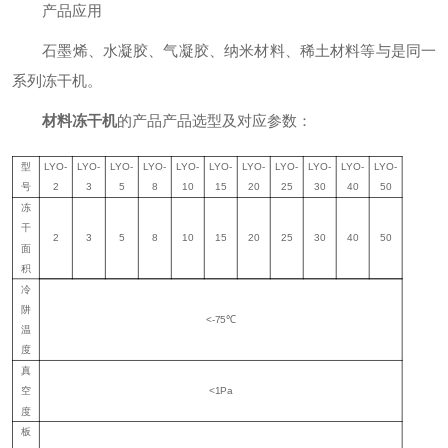
产品应用
石墨烯、水凝胶、气凝胶、纳米材料、稀土材料等与是同一
系列冻干机。
材料冻干机
的产品产品选型及对应参数：
型
LYO-
LYO-
LYO-
LYO-
LYO-
LYO-
LYO-
LYO-
LYO-
LYO-
LYO-
号
2
3
5
8
10
15
20
25
30
40
50
冻
干
2
3
5
8
10
15
20
25
30
40
50
面
积
冷
阱
<-75℃
温
度
真
空
<
1
Pa
度
板