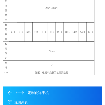
层
温
-55℃-+80℃
度
范
围
板
层
4+1
6+1
6+1
7+1
9+1
9+1
11+1
14+1
14+1
14+1
17+1
数
量
板
层
7
0mm
间
距
穿
√
墙
CIP
选配，根据产品及工艺需要选配
定制化冻干机
上一个：
返回列表