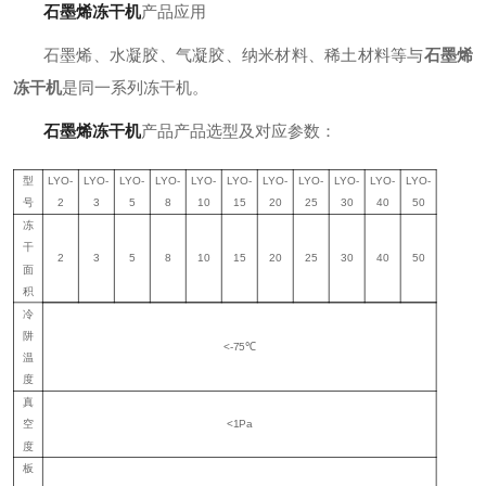
产品
应用
石墨烯冻干机
石墨烯、水凝胶、气凝胶、纳米材料、稀土材料等与
石墨烯
冻干机
是同一系列冻干机。
产品产品选型及对应参数：
石墨烯冻干机
型
LYO-
LYO-
LYO-
LYO-
LYO-
LYO-
LYO-
LYO-
LYO-
LYO-
LYO-
号
2
3
5
8
10
15
20
25
30
40
50
冻
干
2
3
5
8
10
15
20
25
30
40
50
面
积
冷
阱
<-75℃
温
度
真
空
<
1
Pa
度
板