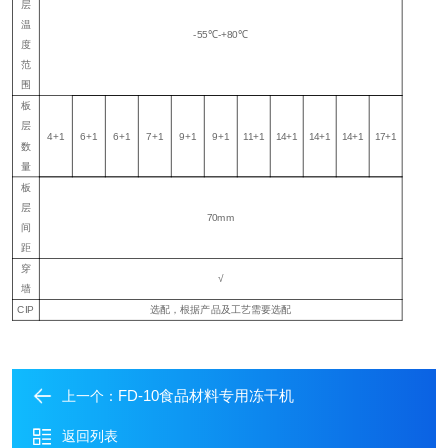
层
温
-55℃-+80℃
度
范
围
板
层
4+1
6+1
6+1
7+1
9+1
9+1
11+1
14+1
14+1
14+1
17+1
数
量
板
层
7
0mm
间
距
穿
√
墙
CIP
选配，根据产品及工艺需要选配
FD-10食品材料专用冻干机
上一个：
返回列表