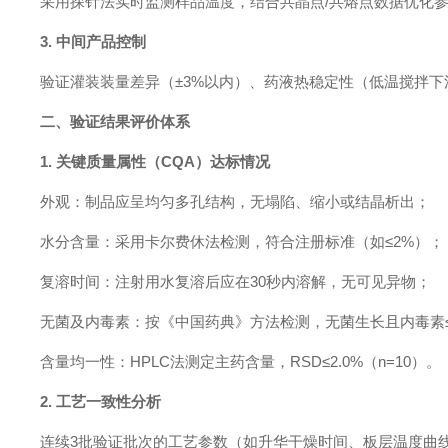
采用探针法实时监测样品温度，结合共晶点/共熔点数据优化
3. 中间产品控制
验证灌装装量差异（±3%以内）、药液热稳定性（低温搅拌下活
二、验证结果评价体系
1. 关键质量属性（CQA）达标情况
外观：制品应呈均匀多孔结构，无塌陷、缩小或结晶析出；
水分含量：采用卡尔费休法检测，符合注册标准（如≤2%）；
复溶时间：注射用水复溶后应在30秒内溶解，无可见异物；
无菌及内毒素：按《中国药典》方法检测，无菌生长且内毒素≤0.
含量均一性：HPLC法测定主药含量，RSD≤2.0%（n=10）。
2. 工艺一致性分析
连续3批验证批次的工艺参数（如升华干燥时间、板层温度曲线