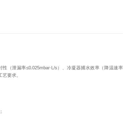
漏率≤0.025mbar·L/s）、冷凝器捕水效率（降温速率
合工艺要求。
；