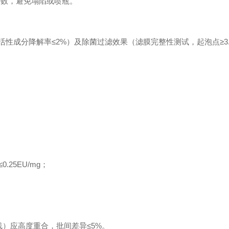
参数，避免塌陷或喷瓶。
性成分降解率≤2%）及除菌过滤效果（滤膜完整性测试，起泡点≥3.5
25EU/mg；
）应高度重合，批间差异≤5%。