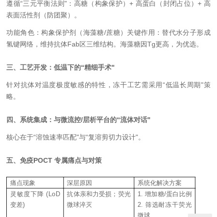
遵循“三元平衡法则"：高糖（构象保护）+ 高蛋白（封闭占位）+ 高
表面活性剂（防团聚）。
功能角色：
构象保护剂（海藻糖/蔗糖）
关键作用：
替代水分子形成
氢键网络，维持抗体Fab区三维结构。海藻糖因Tg更高，为优选。
三、工艺开发：低温下的“精细手术"
针对抗体对温度极度敏感的特性，冻干工艺需采用“低温长周期"策
略。
四、系统集成：与微流控/层析平台的“流体对话"
核心在于“溶蚀速率匹配"与“复溶剪切力设计"。
五、免疫POCT 专属痛点与对策
痛点现象
深层原因
系统化解决方案
灵敏度下降 (LoD
抗体亲和力受损；荧光
1. 增加糖/蛋白比例
变差)
微球淬灭
2. 筛选耐冻干荧光
微球