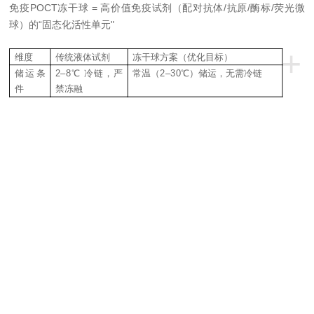
免疫POCT冻干球 = 高价值免疫试剂（配对抗体/抗原/酶标/荧光微
球）的“固态化活性单元"
+
维度
传统液体试剂
冻干球方案（优化目标）
储运条
2–8℃ 冷链，严
常温（2–30℃）储运，无需冷链
件
禁冻融
的
护
盾