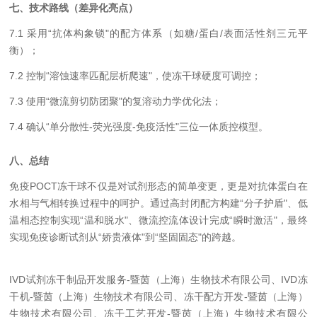
七、技术路线（差异化亮点
）
7.1 采用“抗体构象锁"的配方体系（如糖/蛋白/表面活性剂三元平
衡）；
7.2 控制“溶蚀速率匹配层析爬速"，使冻干球硬度可调控；
7.3 使用“微流剪切防团聚"的复溶动力学优化法；
7.4 确认“单分散性‑荧光强度‑免疫活性"三位一体质控模型。
八、总结
免疫POCT冻干球不仅是对试剂形态的简单变更，更是对抗体蛋白在
水相与气相转换过程中的呵护。通过高封闭配方构建“分子护盾"、低
温相态控制实现“温和脱水"、微流控流体设计完成“瞬时激活"，最终
实现免疫诊断试剂从“娇贵液体"到“坚固固态"的跨越。
IVD试剂冻干制品开发服务-暨茵（上海）生物技术有限公司、IVD冻
干机-暨茵（上海）生物技术有限公司、冻干配方开发-暨茵（上海）
生物技术有限公司、冻干工艺开发-暨茵（上海）生物技术有限公