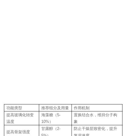
2.
功能类型
推荐组分及用量
作用机制
提高
玻璃
化转变
海藻糖（5-
置换结合水，维持分子构
温度
10%）
象
甘露醇（2-
防止干燥层致密化，提升
提高骨架强度
5%）
复溶速度