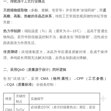
一、传统冻干工艺行业痛点
天然植物提取物
（多酚、黄酮、皂苷等）并非简单“浓缩药材"，而
是
高糖、高黏、热敏的非晶态体系
，传统工艺常因忽视其物性特征导致
失败：
热力学陷阱：
塌陷温度（Tc）高
（通常为-5~-15℃），远高于普通生
物制品。若升华阶段板温控制不当，极易发生“局部微熔"，活性成分
因表面张力作用失活。
传质障碍：
浓缩液黏度大，冰晶升华后通道易被封堵，造成干燥停
滞。单纯延长周期无法解决问题，反而会加剧成分降解。
二、
采用
QbD（质量源于设计）闭环逻辑
告别“试错法"，采用
CMA（物料属性）→CPP（工艺参数）
→CQA（质量标准）
全链条控制：
+
1.
关键控
维度
实施细节
制点
必须通过DSC（差示扫描量热法）测定，是设
CMA
Tc
/Tg’