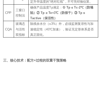
定升华温度的“绝对红线"，不可凭经验估算。
确保产品温度Tp满足：
① Tp ≤ Tc-2℃（防塌
三窗口
CPP
陷）
② Tp ≥ Te+3℃（防假干）
③ Tp ≤
控制法
Tactive（保活性）
建
玻璃态
除残余水分（≤3%）外，必须监测复溶性与加
CQA
与活性
速稳定性
（
40℃加速
）
，验证无定形体系是否
双指标
真正固化。
盾
三、核心技术：配方+过程的双重干预策略