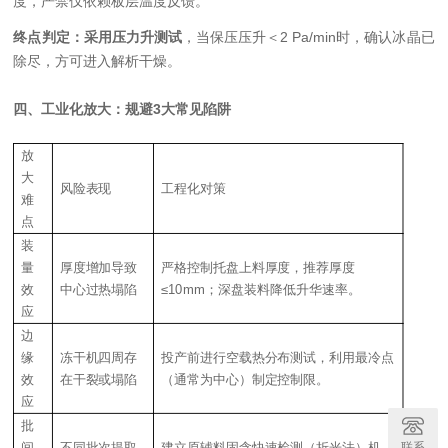
度，严禁仅依赖板层温度反馈。
终点判定：采用压力升测试
，当保压压升＜2 Pa/min时，确认冰晶已
除尽，方可进入解析干燥。
四、工业化放大：规避3大常见陷阱
放
大
风险表现
工程化对策
难
点
装
量
厚度增加导致
严格控制
托盘上料
厚度
，
推荐厚度
效
中心过热塌陷
≤10mm；深盘装料降低升华速率。
应
边
缘
冻干机四周
存
投产前进行空载热分布测试，利用最冷点
效
在
干裂或塌陷
（通常为中心）制定控制限。
应
批
联系
间
不同批次提取
建立原辅料固含快速检测（折光法）机