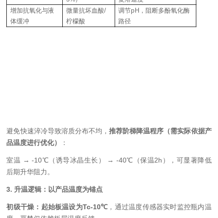
增加
抗氧化
与液
微量抗坏血酸/
调节pH，阻断多酚氧化酶
体缓冲
柠檬酸
路径
避免快速淬冷导致溶质分布不均，
推荐阶梯降温程序
（
需实际依据产
品温度进行优化
）
：
室温 → -10℃（诱导冰晶生长） → -40℃（保温2h），可显著降低
后期升华阻力。
3. 升温逻辑：以产品温度为锚点
初级干燥：起始板温设为Tc-10℃
，通过温度传感器实时监控瓶内温