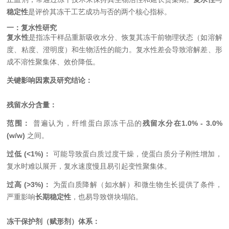
稳定性
是评价其冻干工艺成功与否的两个核心指标。
一：复水性研究
复水性
是指冻干样品重新吸收水分、恢复其冻干前物理状态（如溶解
度、粘度、澄明度）和生物活性的能力。复水性差会导致溶解差、形
成不溶性聚集体、效价降低。
关键影响因素及研究结论：
残留水分含量：
范围：
普遍认为，纤维蛋白原冻干品的
残留水分在1.0% - 3.0%
(w/w)
之间。
过低 (<1%)：
可能导致蛋白质过度干燥，使蛋白质分子刚性增加，
复水时难以展开，复水速度慢且易引起变性聚集体。
过高 (>3%)：
为蛋白质降解（如水解）和微生物生长提供了条件，
严重影响
长期稳定性
，也易导致饼块塌陷。
冻干保护剂（赋形剂）体系：