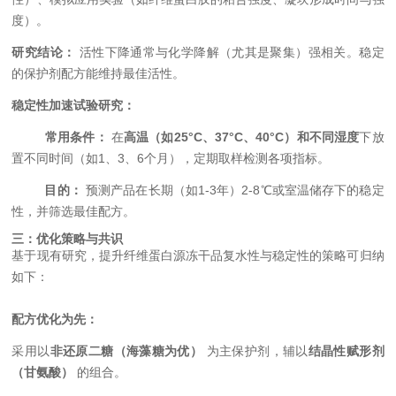
度）。
研究结论：
活性下降通常与化学降解（尤其是聚集）强相关。稳定
的保护剂配方能维持最佳活性。
稳定性加速试验研究：
常用条件：
在
高温（如25°C、37°C、40°C）和不同湿度
下放
置不同时间（如1、3、6个月），定期取样检测各项指标。
目的：
预测产品在长期（如1-3年）2-8℃或室温储存下的稳定
性，并筛选最佳配方。
三：优化策略与共识
基于现有研究，提升纤维蛋白源冻干品复水性与稳定性的策略可归纳
如下：
配方优化为先：
采用以
非还原二糖（海藻糖为优）
为主保护剂，辅以
结晶性赋形剂
（甘氨酸）
的组合。