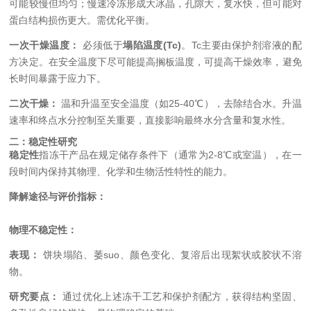
可能较慢但均匀；慢速冷冻形成大冰晶，孔隙大，复水快，但可能对
蛋白结构损伤更大。需优化平衡。
一次干燥温度：
必须低于
塌陷温度(Tc)
。Tc主要由保护剂溶液的配
方决定。在安全温度下尽可能提高搁板温度，可提高干燥效率，避免
长时间暴露于应力下。
二次干燥：
温和升温至安全温度（如25-40℃），去除结合水。升温
速率和终点水分控制至关重要，直接影响最终水分含量和复水性。
二：稳定性研究
稳定性
指冻干产品在规定储存条件下（通常为2-8℃或室温），在一
段时间内保持其物理、化学和生物活性特性的能力。
降解途径与评价指标：
物理不稳定性：
表现：
饼块塌陷、萎suo、颜色变化、复溶后出现絮状或胶状不溶
物。
研究要点：
通过优化上述冻干工艺和保护剂配方，获得结构坚固、