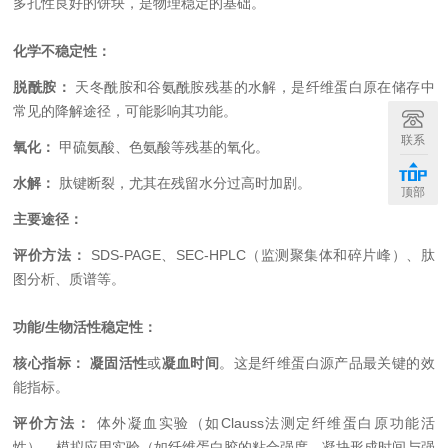
多孔性良好的饼块，是物理稳定的基础。
化学不稳定性：
脱酰胺：
天冬酰胺和谷氨酰胺残基的水解，是纤维蛋白原在储存中
常见的降解途径，可能影响其功能。
联系
氧化：
甲硫氨酸、色氨酸等残基的氧化。
水解：
肽键断裂，尤其在残留水分过高时加剧。
顶部
主要途径：
评价方法：
SDS-PAGE、SEC-HPLC（监测聚集体和碎片峰）、肽
图分析、质谱等。
功能/生物活性稳定性：
核心指标：
凝固活性
或
凝血时间
。这是纤维蛋白源产品最关键的效
能指标。
评价方法：
体外凝血实验（如Clauss法测定纤维蛋白原功能活
性）、模拟应用实验（如纤维蛋白胶的粘合强度、凝块形成时间与强