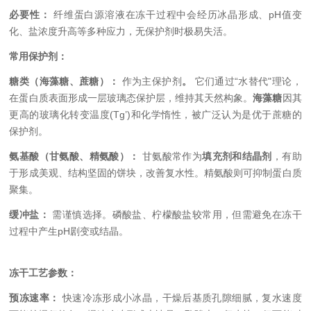
必要性：
纤维蛋白源溶液在冻干过程中会经历冰晶形成、pH值变
化、盐浓度升高等多种应力，无保护剂时极易失活。
常用保护剂：
糖类（海藻糖、蔗糖）：
作为主保护剂
。
它们通过“水替代"理论，
在蛋白质表面形成一层玻璃态保护层，维持其天然构象。
海藻糖
因其
更高的玻璃化转变温度(Tg’)和化学惰性，被广泛认为是优于蔗糖的
保护剂。
氨基酸（甘氨酸、精氨酸）：
甘氨酸常作为
填充剂和结晶剂
，有助
于形成美观、结构坚固的饼块，改善复水性。精氨酸则可抑制蛋白质
聚集。
缓冲盐：
需谨慎选择。磷酸盐、柠檬酸盐较常用，但需避免在冻干
过程中产生pH剧变或结晶。
冻干工艺参数：
预冻速率：
快速冷冻形成小冰晶，干燥后基质孔隙细腻，复水速度