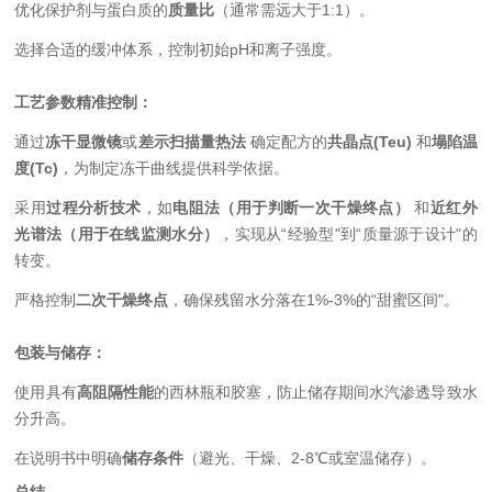
优化保护剂与蛋白质的
质量比
（通常需远大于1:1）。
选择合适的缓冲体系，控制初始pH和离子强度。
工艺参数精准控制：
通过
冻干显微镜
或
差示扫描量热法
确定配方的
共晶点(Teu)
和
塌陷温
度(Tc)
，为制定冻干曲线提供科学依据。
采用
过程分析技术
，如
电阻法（用于判断一次干燥终点）
和
近红外
光谱法（用于在线监测水分）
，实现从“经验型"到“质量源于设计"的
转变。
严格控制
二次干燥终点
，确保残留水分落在1%-3%的“甜蜜区间"。
包装与储存：
使用具有
高阻隔性能
的西林瓶和胶塞，防止储存期间水汽渗透导致水
分升高。
在说明书中明确
储存条件
（避光、干燥、2-8℃或室温储存）。