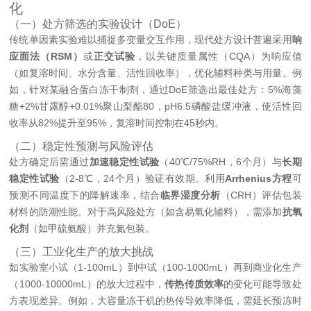
化
（一）处方筛选的实验设计（DoE）
传统单因素实验难以捕捉多变量交互作用，现代处方设计普遍采用
响
应面法（RSM）
或
正交试验
，以关键质量属性（CQA）为响应值
（如复溶时间、水分含量、活性回收率），优化辅料种类与用量。例
如，针对某融合蛋白冻干制剂，通过DoE筛选出最佳处方：5%海藻
糖+2%甘露醇+0.01%聚山梨酯80，pH6.5磷酸盐缓冲液，使活性回
收率从82%提升至95%，复溶时间控制在45秒内。
（二）稳定性预测与风险评估
处方确定后需通过
加速稳定性试验
（40℃/75%RH，6个月）与
长期
稳定性试验
（2-8℃，24个月）验证有效期。利用
Arrhenius方程
可
预测不同温度下的降解速率，结合
临界湿度分析
（CRH）评估包装
材料的防潮性能。对于高风险处方（如含易氧化辅料），需添加
抗氧
化剂
（如甲硫氨酸）并充氮包装。
（三）工业化生产的放大挑战
如
实验室小试（1-100mL）到中试（100-1000mL）再到商业化生产
（1000-10000mL）的放大过程中，
传热传质效率
的变化可能导致处
方表现差异。例如，大容量冻干机的热传导效率降低，需延长预冻时