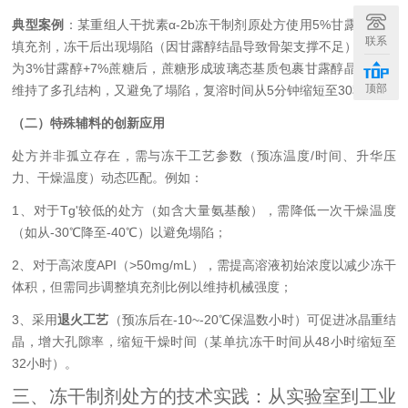
典型案例
：某重组人干扰素α-2b冻干制剂原处方使用5%甘露醇作为
联系
填充剂，冻干后出现塌陷（因甘露醇结晶导致骨架支撑不足）；调整
为3%甘露醇+7%蔗糖后，蔗糖形成玻璃态基质包裹甘露醇晶体，既
顶部
维持了多孔结构，又避免了塌陷，复溶时间从5分钟缩短至30秒。
（二）特殊辅料的创新应用
处方并非孤立存在，需与冻干工艺参数（预冻温度/时间、升华压
力、干燥温度）动态匹配。例如：
1、对于Tg'较低的处方（如含大量氨基酸），需降低一次干燥温度
（如从-30℃降至-40℃）以避免塌陷；
2、对于高浓度API（>50mg/mL），需提高溶液初始浓度以减少冻干
体积，但需同步调整填充剂比例以维持机械强度；
3、
采用
退火工艺
（预冻后在-10~-20℃保温数小时）可促进冰晶重结
晶，增大孔隙率，缩短干燥时间（某单抗冻干时间从48小时缩短至
32小时）。
三、冻干制剂处方的技术实践：从实验室到工业