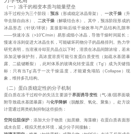
力学视角
（一）冻干的相变本质与能量壁垒
冻干过程分为三个阶段：
预冻
（形成稳定冰晶骨架）、
一次干燥
（升
华去除自由水）、
二次干燥
（解吸结合水）。其中，预冻阶段形成的
冰晶形态（针状/球状）直接影响后续干燥效率与产品结构孔隙率
——快速冷冻（>10℃/min）易形成细小冰晶，导致干燥时间延长；
慢速冷冻则促进大冰晶生长，可能破坏药物分子的晶格排列。热力学
研究表明，当溶液冷却至共晶点以下时，溶质在冰晶间隙浓缩，若未
添加足够保护剂，高浓度溶质可能引发蛋白质变性（如疏水基团暴
露、二硫键断裂），此时体系的玻璃化转变温度（Tg'）成为关键指
标：只有当Tg'高于一次干燥温度，才能避免塌陷（Collapse）现
象，维持多孔结构。
（二）蛋白质稳定性的分子机制
蛋白质在冻干过程中的失活主要源于
界面诱导变性
（气-液/固界面吸
附导致疏水基团暴露）与
化学降解
（脱酰胺、氧化、聚集）。处方设
计需通过两类机制抑制这些损伤：
空间位阻保护
：添加大分子物质（如蔗糖、海藻糖）在蛋白质表面形
成水合层，模拟天然水环境，减少分子间接触；