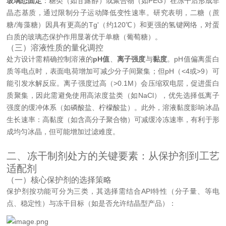
玻璃态固定
：糖类（如甘露醇）或聚合物（如PEG）在冻干后形成非
晶态基质，通过限制分子运动降低变性速率。研究表明，二糖（蔗
糖/海藻糖）因具有更高的Tg'（约120℃）和更强的氢键网络，对蛋
白质的玻璃态保护作用显著优于单糖（葡萄糖）。
（三）溶液性质的量化调控
处方设计需精确控制溶液的
pH值
、
离子强度
与
黏度
。pH值偏离蛋白
质等电点时，表面电荷增加可减少分子间聚集；但pH（<4或>9）可
能引发水解反应。离子强度过高（>0.1M）会压缩双电层，促进蛋白
质聚集，因此需避免使用高浓度盐类（如NaCl），优先选择低离子
强度的缓冲体系（如磷酸盐、柠檬酸盐）。此外，溶液黏度影响冰晶
生长速率：高黏度（如含高分子聚合物）可减缓冷冻速率，有利于形
成均匀冰晶，但可能增加过滤难度。
二、冻干制剂处方的关键要素：从保护剂到工艺
适配剂
（一）核心保护剂的选择策略
保护剂按功能可分为三类，其选择需结合API特性（分子量、等电
点、稳定性）与冻干目标（如是否允许结晶型产品）：